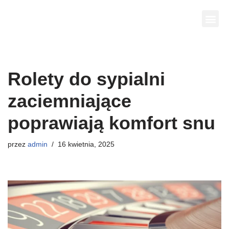
kosiarki automatyczne
Przejdź
do
treści
Rolety do sypialni
zaciemniające
poprawiają komfort snu
przez
admin
16 kwietnia, 2025